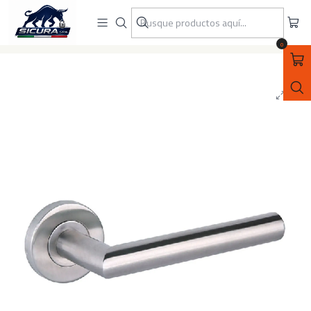
ASEGURATE CON SICURA SPA
Inicio
QUINCALLERIA
MANILLAS / MANILLONES/ PERILLONES
MANILLA ACERO INOXIDABLE OVALADA
0