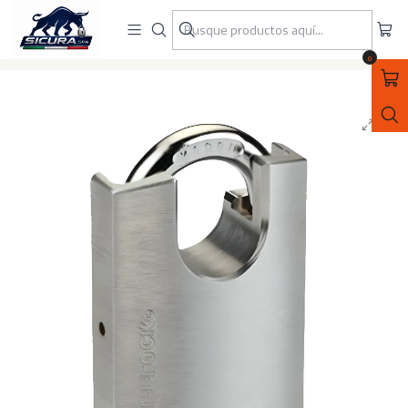
ASEGURATE CON SICURA SPA
Inicio
MARCAS
MUL-T-LOCK
CANDADO SERIE G ARCO PROTEGIDO MUL-T-LOCK
0